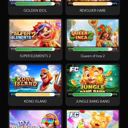
RTP
93%
RTP
88%
GOLDEN IDOL
REVOLVER HARE
RTP
95%
RTP
91%
SUPER ELEMENTS 2
Queen of Inca 2
RTP
88%
RTP
98%
KONG ISLAND
JUNGLE BANG BANG