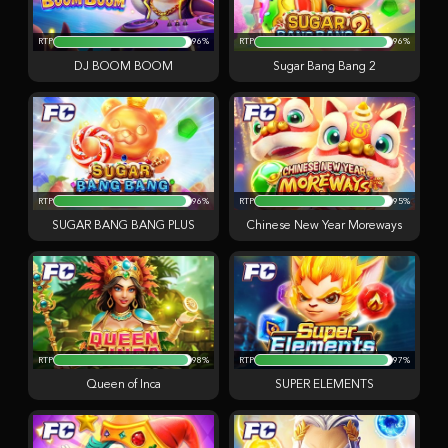
RTP
96%
RTP
96%
DJ BOOM BOOM
Sugar Bang Bang 2
RTP
96%
RTP
95%
SUGAR BANG BANG PLUS
Chinese New Year Moreways
RTP
98%
RTP
97%
Queen of Inca
SUPER ELEMENTS