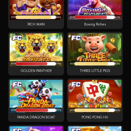
RTP
88%
RTP
81%
RICH ＭAN
Boxing Riches
RTP
79%
RTP
84%
GOLDEN PANTHER
THREE LITTLE PIGS
RTP
81%
RTP
86%
PANDA DRAGON BOAT
PONG PONG HU