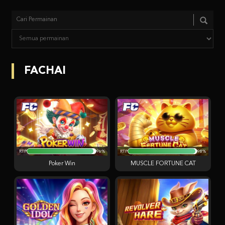
FACHAI
RTP
96%
RTP
98%
Poker Win
MUSCLE FORTUNE CAT