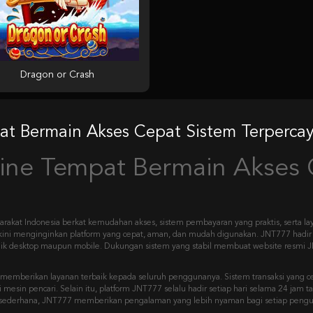
Dragon or Crash
at Bermain Akses Cepat Sistem Terperca
ine Tempat Bermain Akses 
arakat Indonesia berkat kemudahan akses, sistem pembayaran yang praktis, serta l
 kini menginginkan platform yang cepat, aman, dan mudah digunakan. JNT777 had
aik desktop maupun mobile. Dukungan sistem yang stabil membuat website resmi J
emberikan layanan terbaik kepada seluruh penggunanya. Sistem transaksi yang cep
sin pencari. Selain itu, platform JNT777 selalu hadir setiap hari selama 24 jam
g sederhana, JNT777 memberikan pengalaman yang lebih nyaman bagi setiap pengu