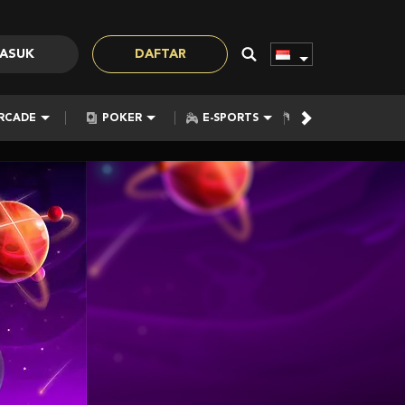
ASUK
DAFTAR
RCADE
POKER
E-SPORTS
SABUNG AYAM