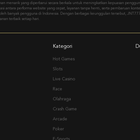
nan menarik yang diperbarui secara berkala untuk meningkatkan kepuasan pengguna.
asi antara performa website yang cepat, layanan tanpa henti, serta pembaruan kont
 oleh banyak pengguna di Indonesia. Dengan berbagai keunggulan tersebut, JNT777 
an terbaik setiap hari.
Kategori
D
Hot Games
Slots
Live Casino
Race
Olahraga
Crash Game
Arcade
Poker
E-Sports