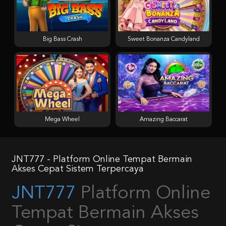
Big Bass Crash
Sweet Bonanza Candyland
Mega Wheel
Amazing Baccarat
JNT777 - Platform Online Tempat Bermain
Akses Cepat Sistem Terpercaya
JNT777
Platform Online
Tempat Bermain Akses