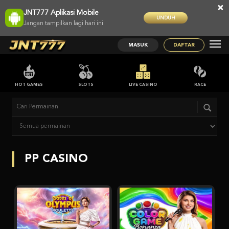
×
JNT777 Aplikasi Mobile
UNDUH
Jangan tampilkan lagi hari ini
MASUK
DAFTAR
HOT GAMES
SLOTS
LIVE CASINO
RACE
PP CASINO