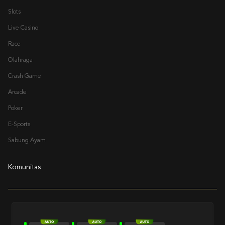
Slots
Live Casino
Race
Olahraga
Crash Game
Arcade
Poker
E-Sports
Sabung Ayam
Komunitas