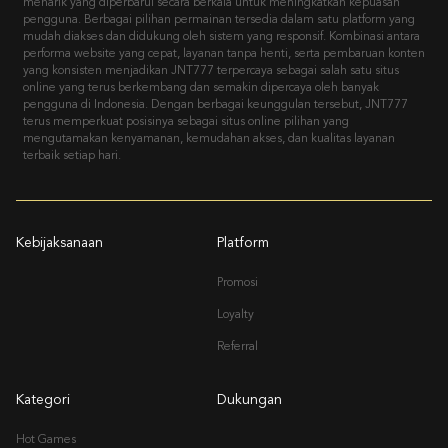
menarik yang diperbarui secara berkala untuk meningkatkan kepuasan
pengguna. Berbagai pilihan permainan tersedia dalam satu platform yang
mudah diakses dan didukung oleh sistem yang responsif. Kombinasi antara
performa website yang cepat, layanan tanpa henti, serta pembaruan konten
yang konsisten menjadikan JNT777 terpercaya sebagai salah satu situs
online yang terus berkembang dan semakin dipercaya oleh banyak
pengguna di Indonesia. Dengan berbagai keunggulan tersebut, JNT777
terus memperkuat posisinya sebagai situs online pilihan yang
mengutamakan kenyamanan, kemudahan akses, dan kualitas layanan
terbaik setiap hari.
Kebijaksanaan
Platform
Promosi
Loyalty
Referral
Kategori
Dukungan
Hot Games