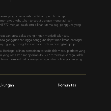
ayanan yang tersedia selama 24 jam penuh. Dengan
ir menjawab kebutuhan tersebut dengan menghadirkan
NT777 menjadi salah satu pilihan utama bagi pengguna yang
at dan proses akses yang ringan menjadi salah satu
 tanpa gangguan sehingga pengguna dapat menikmati berbagai
njung yang mengakses website melalui perangkat apa pun.
 Berbagai pilihan permainan tersedia dalam satu platform yang
en yang konsisten menjadikan JNT777 terpercaya sebagai salah
terus memperkuat posisinya sebagai situs online pilihan yang
ukungan
Komunitas