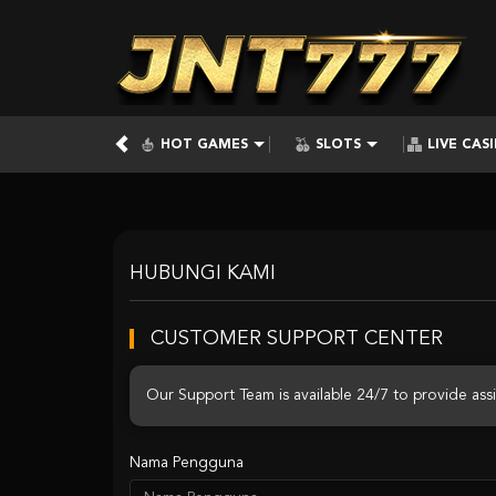
HOT GAMES
SLOTS
LIVE CAS
HUBUNGI KAMI
CUSTOMER SUPPORT CENTER
Our Support Team is available 24/7 to provide ass
Nama Pengguna