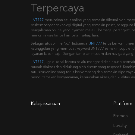
Terpercaya
JNT777
merupakan situs online yang semakin dikenal oleh masy
perkembangan teknologi digital yang semakin pesat, pengguna
pengalaman online yang nyaman melalui berbagai perangkat, b
mencari akses tanpa hambatan setiap hari.
Sebagai situs online No.1 Indonesia,
JNT777
terus berkomitmen m
keunggulan yang membuat keyword JNT777 semakin populer di me
layanan kapan saja. Dengan tampilan modern dan navigasi yan
JNT777
juga dikenal karena selalu menghadirkan ribuan permai
mudah diakses dan didukung oleh sistem yang responsif. Kombin
satu situs online yang terus berkembang dan semakin dipercaya
mengutamakan kenyamanan, kemudahan akses, dan kualitas layan
Kebijaksanaan
Platform
Promosi
Loyalty