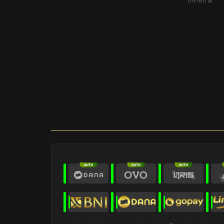
Referral