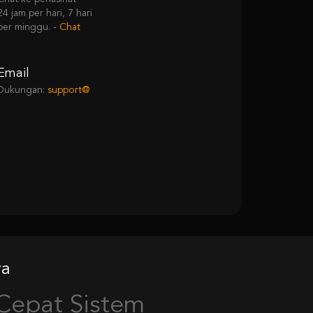
24 jam per hari, 7 hari
per minggu. -
Chat
Email
Dukungan:
support@
ya
Cepat Sistem