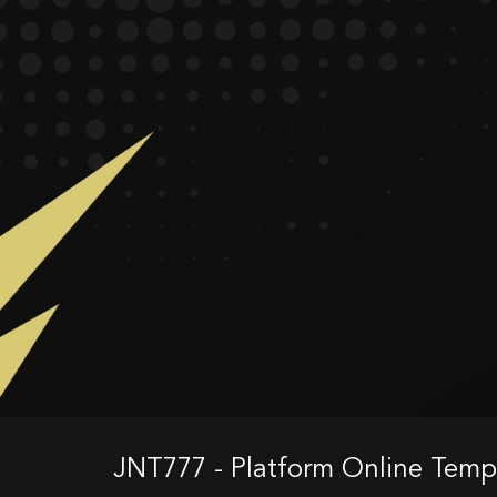
JNT777 - Platform Online Temp