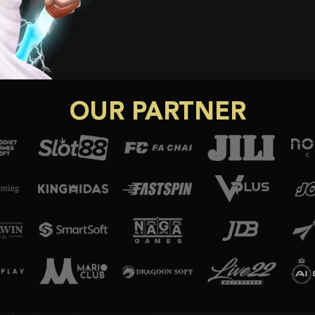
OUR PARTNER