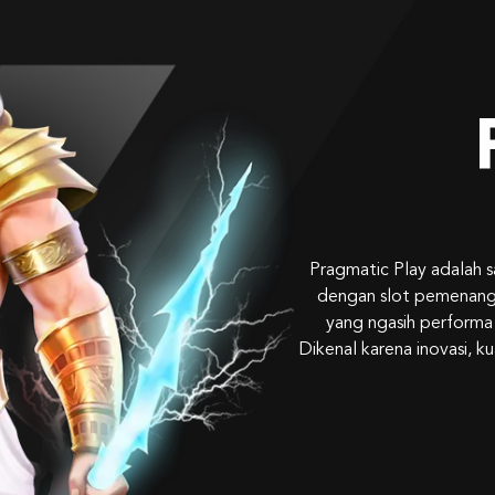
Fat Panda adalah 
impact! Dirancang buat 
ketebak. Dengan energi 
menang besar—Fat Pan