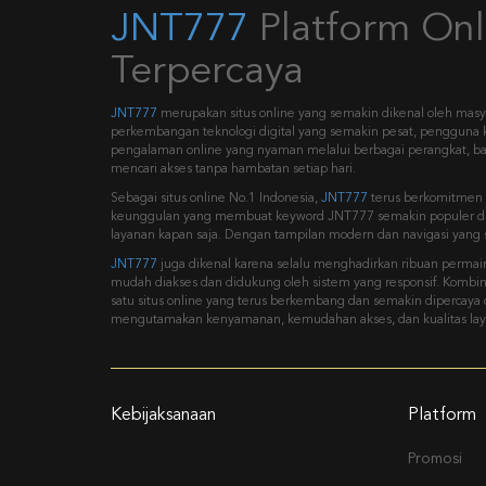
JNT777
Platform Onl
Terpercaya
JNT777
merupakan situs online yang semakin dikenal oleh masy
perkembangan teknologi digital yang semakin pesat, pengguna
pengalaman online yang nyaman melalui berbagai perangkat, b
mencari akses tanpa hambatan setiap hari.
Sebagai situs online No.1 Indonesia,
JNT777
terus berkomitmen m
keunggulan yang membuat keyword JNT777 semakin populer di me
layanan kapan saja. Dengan tampilan modern dan navigasi yan
JNT777
juga dikenal karena selalu menghadirkan ribuan permai
mudah diakses dan didukung oleh sistem yang responsif. Kombin
satu situs online yang terus berkembang dan semakin dipercaya
mengutamakan kenyamanan, kemudahan akses, dan kualitas layan
Kebijaksanaan
Platform
Promosi