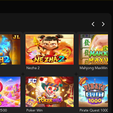
Nezha 2
Mahjong MaxWin
2500
Poker Win
Pirate Quest 1000