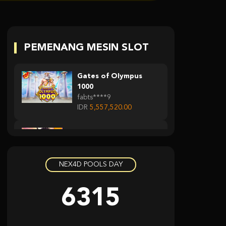
PEMENANG MESIN SLOT
Gates of Olympus
1000
fabts****9
IDR
5,557,520.00
Mahjong Wins 3 – Black
Epic Ze Zeus
FORTUNE GARUDA 500
Scatter
aga****7
IDR
4,976,000.00
NEX4D POOLS DAY
Gates of Olympus Super
6315
Scatter
megawa****2
IDR
4,240,400.00
MUSCLE FORTUNE CAT
Duck Hunters