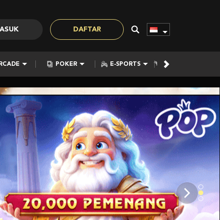
ASUK
DAFTAR
RCADE
POKER
E-SPORTS
SABUNG AYAM