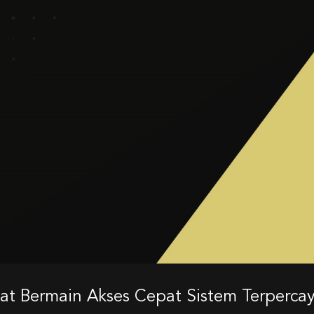
at Bermain Akses Cepat Sistem Terperca