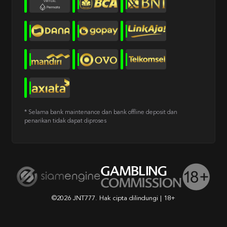
* Selama bank maintenance dan bank offline deposit dan
penarikan tidak dapat diproses
©2026 JNT777. Hak cipta dilindungi | 18+