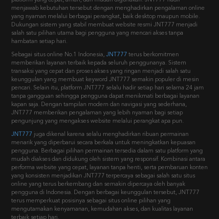
menjawab kebutuhan tersebut dengan menghadirkan pengalaman online
yang nyaman melalui berbagai perangkat, baik desktop maupun mobile.
Dukungan sistem yang stabil membuat website resmi JNT777 menjadi
salah satu pilihan utama bagi pengguna yang mencari akses tanpa
hambatan setiap hari.
Sebagai situs online No.1 Indonesia,
JNT777
terus berkomitmen
memberikan layanan terbaik kepada seluruh penggunanya. Sistem
transaksi yang cepat dan proses akses yang ringan menjadi salah satu
keunggulan yang membuat keyword JNT777 semakin populer di mesin
pencari. Selain itu, platform JNT777 selalu hadir setiap hari selama 24 jam
tanpa gangguan sehingga pengguna dapat menikmati berbagai layanan
kapan saja. Dengan tampilan modern dan navigasi yang sederhana,
JNT777 memberikan pengalaman yang lebih nyaman bagi setiap
pengunjung yang mengakses website melalui perangkat apa pun.
JNT777
juga dikenal karena selalu menghadirkan ribuan permainan
menarik yang diperbarui secara berkala untuk meningkatkan kepuasan
pengguna. Berbagai pilihan permainan tersedia dalam satu platform yang
mudah diakses dan didukung oleh sistem yang responsif. Kombinasi antara
performa website yang cepat, layanan tanpa henti, serta pembaruan konten
yang konsisten menjadikan JNT777 terpercaya sebagai salah satu situs
online yang terus berkembang dan semakin dipercaya oleh banyak
pengguna di Indonesia. Dengan berbagai keunggulan tersebut, JNT777
terus memperkuat posisinya sebagai situs online pilihan yang
mengutamakan kenyamanan, kemudahan akses, dan kualitas layanan
terbaik setiap hari.