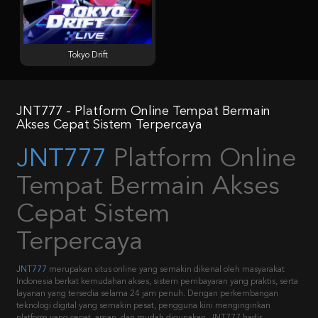
Tokyo Drift
JNT777 - Platform Online Tempat Bermain
Akses Cepat Sistem Terpercaya
JNT777
Platform Online
Tempat Bermain Akses
Cepat Sistem
Terpercaya
JNT777
merupakan situs online yang semakin dikenal oleh masyarakat
Indonesia berkat kemudahan akses, sistem pembayaran yang praktis, serta
layanan yang tersedia selama 24 jam penuh. Dengan perkembangan
teknologi digital yang semakin pesat, pengguna kini menginginkan
platform yang cepat, aman, dan mudah digunakan. JNT777 hadir