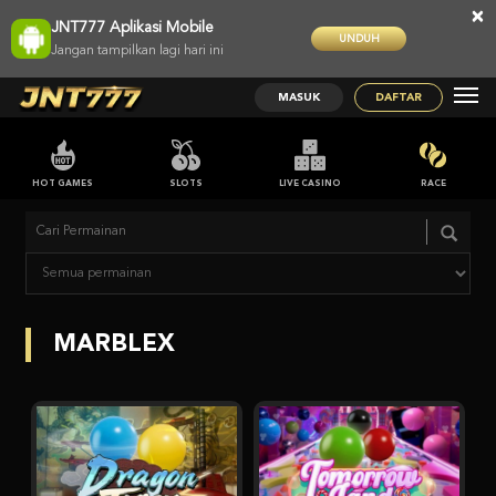
×
JNT777 Aplikasi Mobile
UNDUH
Jangan tampilkan lagi hari ini
MASUK
DAFTAR
HOT GAMES
SLOTS
LIVE CASINO
RACE
MARBLEX