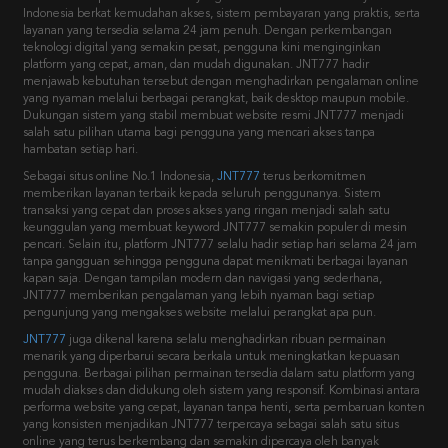
Indonesia berkat kemudahan akses, sistem pembayaran yang praktis, serta
layanan yang tersedia selama 24 jam penuh. Dengan perkembangan
teknologi digital yang semakin pesat, pengguna kini menginginkan
platform yang cepat, aman, dan mudah digunakan. JNT777 hadir
menjawab kebutuhan tersebut dengan menghadirkan pengalaman online
yang nyaman melalui berbagai perangkat, baik desktop maupun mobile.
Dukungan sistem yang stabil membuat website resmi JNT777 menjadi
salah satu pilihan utama bagi pengguna yang mencari akses tanpa
hambatan setiap hari.
Sebagai situs online No.1 Indonesia,
JNT777
terus berkomitmen
memberikan layanan terbaik kepada seluruh penggunanya. Sistem
transaksi yang cepat dan proses akses yang ringan menjadi salah satu
keunggulan yang membuat keyword JNT777 semakin populer di mesin
pencari. Selain itu, platform JNT777 selalu hadir setiap hari selama 24 jam
tanpa gangguan sehingga pengguna dapat menikmati berbagai layanan
kapan saja. Dengan tampilan modern dan navigasi yang sederhana,
JNT777 memberikan pengalaman yang lebih nyaman bagi setiap
pengunjung yang mengakses website melalui perangkat apa pun.
JNT777
juga dikenal karena selalu menghadirkan ribuan permainan
menarik yang diperbarui secara berkala untuk meningkatkan kepuasan
pengguna. Berbagai pilihan permainan tersedia dalam satu platform yang
mudah diakses dan didukung oleh sistem yang responsif. Kombinasi antara
performa website yang cepat, layanan tanpa henti, serta pembaruan konten
yang konsisten menjadikan JNT777 terpercaya sebagai salah satu situs
online yang terus berkembang dan semakin dipercaya oleh banyak