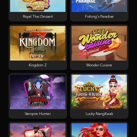
Royal Thai Dessert
Fishing's Paradise
Kingdom Z
Wonder Cuisine
Vampire Hunter
Lucky NangKwak