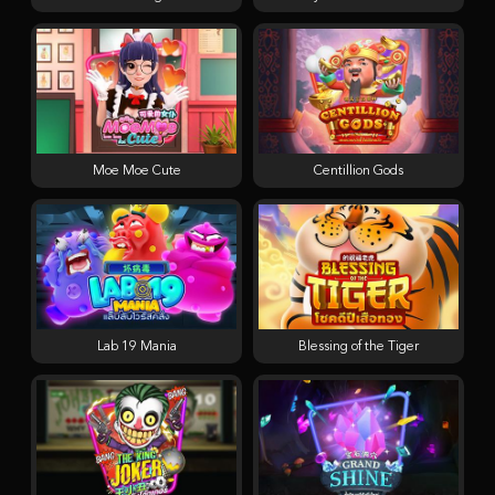
Moe Moe Cute
Centillion Gods
Lab 19 Mania
Blessing of the Tiger