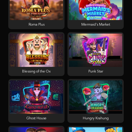
Roma Plus
Mermaid's Market
Blessing of the Ox
Punk Star
Ghost House
Hungry Krahung