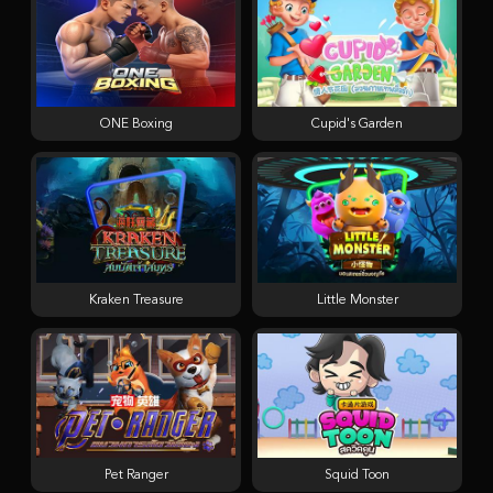
ONE Boxing
Cupid's Garden
Kraken Treasure
Little Monster
Pet Ranger
Squid Toon